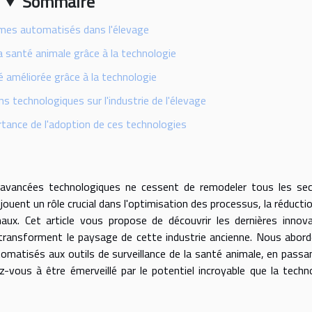
Sommaire
mes automatisés dans l'élevage
la santé animale grâce à la technologie
té améliorée grâce à la technologie
s technologiques sur l'industrie de l'élevage
ortance de l'adoption de ces technologies
 avancées technologiques ne cessent de remodeler tous les sec
 jouent un rôle crucial dans l'optimisation des processus, la réducti
aux. Cet article vous propose de découvrir les dernières innov
i transforment le paysage de cette industrie ancienne. Nous abor
omatisés aux outils de surveillance de la santé animale, en passa
z-vous à être émerveillé par le potentiel incroyable que la techn