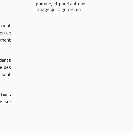
gamme, et pourtant une
image qui clignote, un...
jouent
ion de
lement
idents
ge des
s sont
ctives
ns sur