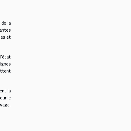
 de la
tantes
les et
l'état
signes
ettent
ent la
our le
evage,