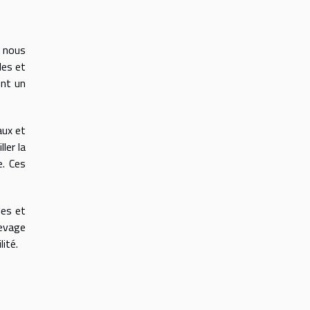
, nous
les et
ent un
aux et
ler la
e. Ces
les et
levage
ité.