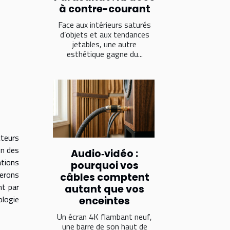
à contre-courant
Face aux intérieurs saturés
d’objets et aux tendances
jetables, une autre
esthétique gagne du...
teurs
on des
Audio‑vidéo :
ations
pourquoi vos
derons
câbles comptent
nt par
autant que vos
ologie
enceintes
Un écran 4K flambant neuf,
une barre de son haut de