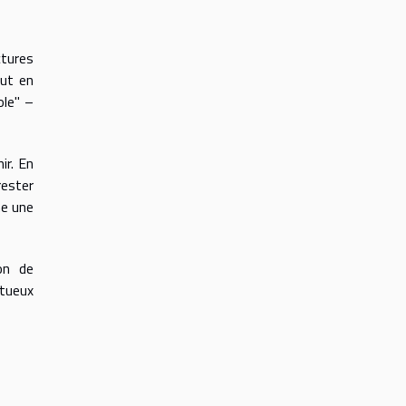
ctures
out en
ole" –
ir. En
rester
me une
on de
ctueux