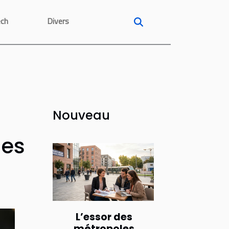
ech
Divers
Nouveau
ues
L’essor des
métropoles