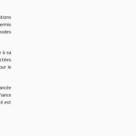
tions
permis
hodes
e à sa
ectées
our le
vancée
fiance
ité est