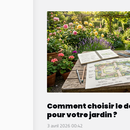
Comment choisir le d
pour votre jardin ?
3 avril 2026 00:42