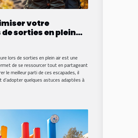
miser votre
 de sorties en plein
ure lors de sorties en plein air est une
permet de se ressourcer tout en partageant
r le meilleur parti de ces escapades, il
 et d’adopter quelques astuces adaptées à