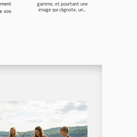
rement
gamme, et pourtant une
image qui clignote, un...
re vos