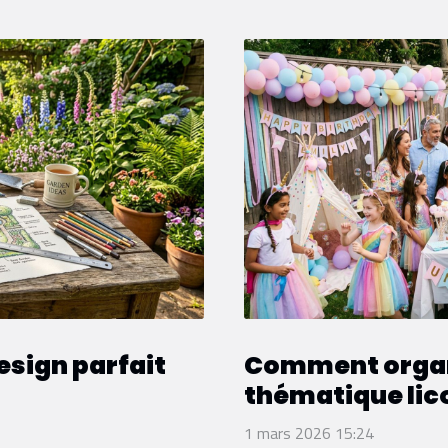
esign parfait
Comment organ
thématique lic
âges ?
1 mars 2026 15:24