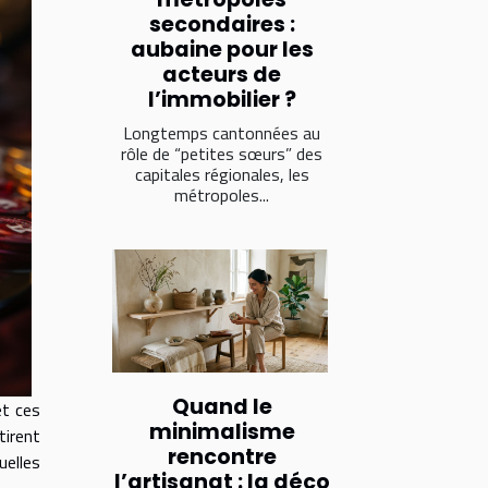
secondaires :
aubaine pour les
acteurs de
l’immobilier ?
Longtemps cantonnées au
rôle de “petites sœurs” des
capitales régionales, les
métropoles...
Quand le
et ces
minimalisme
tirent
rencontre
uelles
l’artisanat : la déco