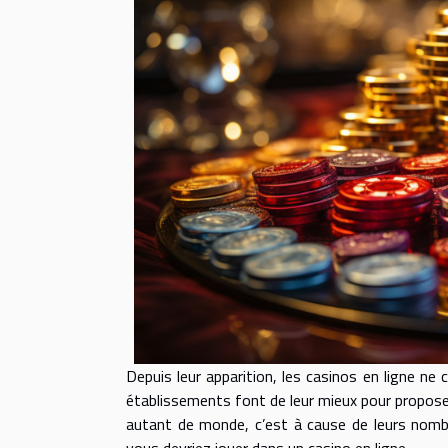
Depuis leur apparition, les casinos en ligne ne
établissements font de leur mieux pour proposer 
autant de monde, c’est à cause de leurs nombr
vous devriez jouer dans un casino en ligne.