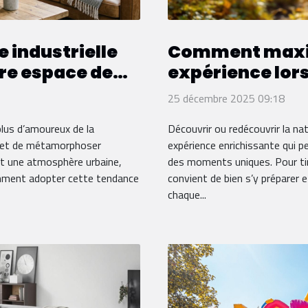
 industrielle
Comment maxi
re espace de
expérience lors
air ?
25 décembre 2025 09:18
 plus d’amoureux de la
Découvrir ou redécouvrir la nat
ermet de métamorphoser
expérience enrichissante qui 
nt une atmosphère urbaine,
des moments uniques. Pour tire
omment adopter cette tendance
convient de bien s’y préparer
chaque...