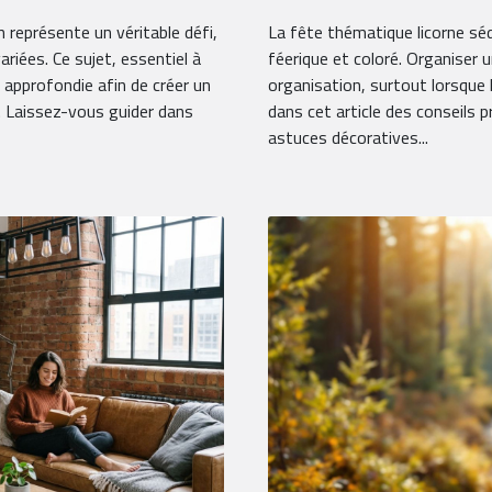
n représente un véritable défi,
La fête thématique licorne séd
riées. Ce sujet, essentiel à
féerique et coloré. Organiser
 approfondie afin de créer un
organisation, surtout lorsque 
. Laissez-vous guider dans
dans cet article des conseils p
astuces décoratives...