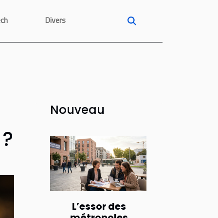
ech
Divers
Nouveau
 ?
L’essor des
métropoles