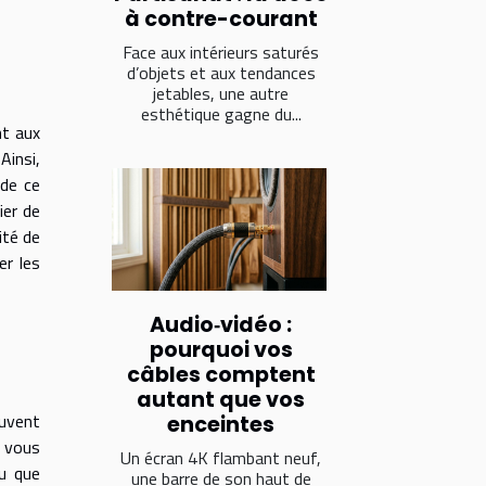
à contre-courant
Face aux intérieurs saturés
d’objets et aux tendances
jetables, une autre
esthétique gagne du...
nt aux
Ainsi,
 de ce
ier de
ité de
er les
Audio‑vidéo :
pourquoi vos
câbles comptent
autant que vos
ouvent
enceintes
e vous
Un écran 4K flambant neuf,
Vu que
une barre de son haut de