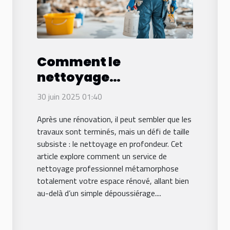
Comment le
nettoyage
professionnel
30 juin 2025 01:40
transforme votre
Après une rénovation, il peut sembler que les
espace après
travaux sont terminés, mais un défi de taille
rénovation ?
subsiste : le nettoyage en profondeur. Cet
article explore comment un service de
nettoyage professionnel métamorphose
totalement votre espace rénové, allant bien
au-delà d’un simple dépoussiérage....