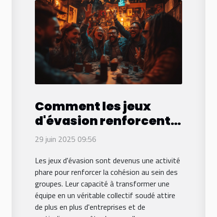
Comment les jeux
d'évasion renforcent
les liens d'équipe ?
29 juin 2025 09:56
Les jeux d'évasion sont devenus une activité
phare pour renforcer la cohésion au sein des
groupes. Leur capacité à transformer une
équipe en un véritable collectif soudé attire
de plus en plus d'entreprises et de