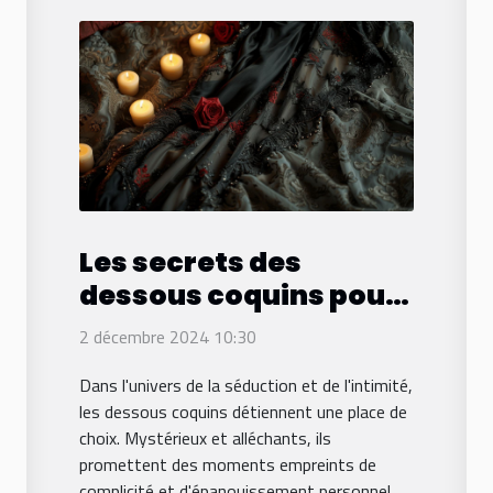
Les secrets des
dessous coquins pour
des soirées
2 décembre 2024 10:30
inoubliables
Dans l'univers de la séduction et de l'intimité,
les dessous coquins détiennent une place de
choix. Mystérieux et alléchants, ils
promettent des moments empreints de
complicité et d'épanouissement personnel.