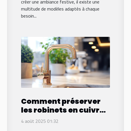
créer une ambiance festive, il existe une
multitude de modèles adaptés à chaque
besoin...
Comment préserver
les robinets en cuivre
contre l'oxydation ?
4 août 2025 01:32