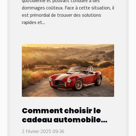
quotidienne et pouvant conduire à des
dommages coûteux. Face à cette situation, il
est primordial de trouver des solutions
rapides et...
Comment choisir le
cadeau automobile
parfait pour les
2 février 2025 09:36