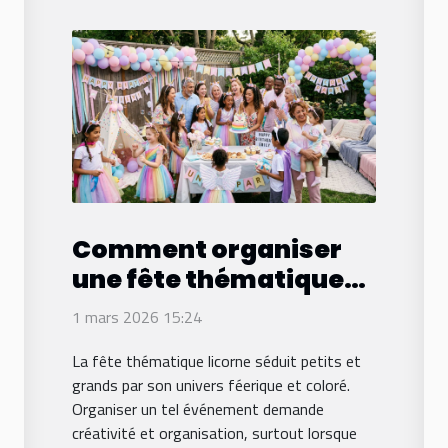
Comment organiser
une fête thématique
licorne pour différents
1 mars 2026 15:24
âges ?
La fête thématique licorne séduit petits et
grands par son univers féerique et coloré.
Organiser un tel événement demande
créativité et organisation, surtout lorsque