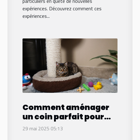
particuliers en quête de nouvelles
expériences. Découvrez comment ces
expériences...
Comment aménager
un coin parfait pour
votre chat à la maison
29 mai 2025 05:13