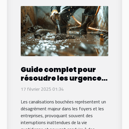
Guide complet pour
résoudre les urgences
de canalisation
17 février 2025 01:34
bouchée
Les canalisations bouchées représentent un
désagrément majeur dans les foyers et les
entreprises, provoquant souvent des
interruptions inattendues de la vie