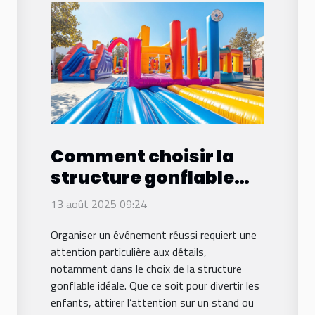
Comment choisir la
structure gonflable
idéale pour votre
13 août 2025 09:24
événement ?
Organiser un événement réussi requiert une
attention particulière aux détails,
notamment dans le choix de la structure
gonflable idéale. Que ce soit pour divertir les
enfants, attirer l’attention sur un stand ou