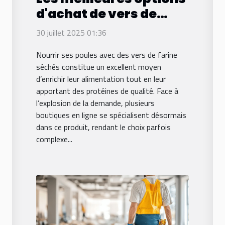
d'achat de vers de
farine séchés pour les
30 juillet 2025 01:36
poules sur le web
Nourrir ses poules avec des vers de farine
séchés constitue un excellent moyen
d’enrichir leur alimentation tout en leur
apportant des protéines de qualité. Face à
l’explosion de la demande, plusieurs
boutiques en ligne se spécialisent désormais
dans ce produit, rendant le choix parfois
complexe...