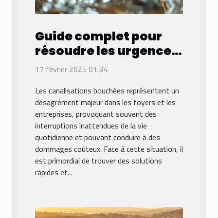
Guide complet pour
résoudre les urgences
de canalisation
17 février 2025 01:34
bouchée
Les canalisations bouchées représentent un
désagrément majeur dans les foyers et les
entreprises, provoquant souvent des
interruptions inattendues de la vie
quotidienne et pouvant conduire à des
dommages coûteux. Face à cette situation, il
est primordial de trouver des solutions
rapides et...