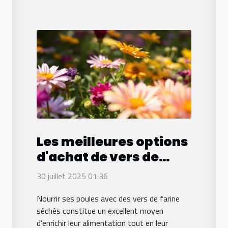
Les meilleures options
d'achat de vers de
farine séchés pour les
30 juillet 2025 01:36
poules sur le web
Nourrir ses poules avec des vers de farine
séchés constitue un excellent moyen
d’enrichir leur alimentation tout en leur