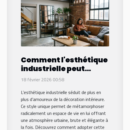
Comment l'esthétique
industrielle peut
transformer votre
18 février 2026 00:58
espace de vie ?
L’esthétique industrielle séduit de plus en
plus d’amoureux de la décoration intérieure.
Ce style unique permet de métamorphoser
radicalement un espace de vie en lui offrant
une atmosphère urbaine, brute et élégante à
la fois. Découvrez comment adopter cette