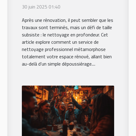
professionnel
30 juin 2025 01:40
transforme votre
Après une rénovation, il peut sembler que les
espace après
travaux sont terminés, mais un défi de taille
rénovation ?
subsiste : le nettoyage en profondeur. Cet
article explore comment un service de
nettoyage professionnel métamorphose
totalement votre espace rénové, allant bien
au-delà d’un simple dépoussiérage....