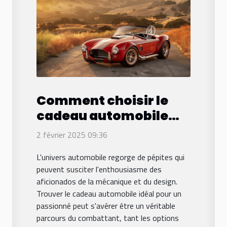
Comment choisir le
cadeau automobile
parfait pour les
2 février 2025 09:36
passionnés de
L'univers automobile regorge de pépites qui
voitures
peuvent susciter l'enthousiasme des
aficionados de la mécanique et du design.
Trouver le cadeau automobile idéal pour un
passionné peut s'avérer être un véritable
parcours du combattant, tant les options