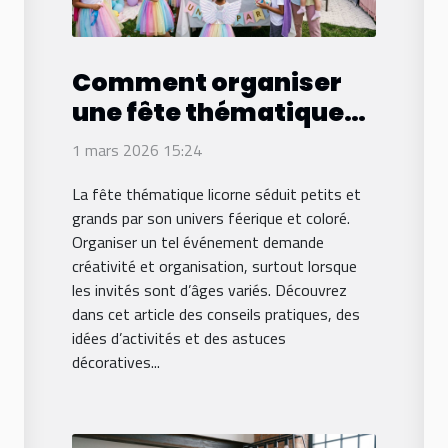
Comment organiser
une fête thématique
licorne pour différents
1 mars 2026 15:24
âges ?
La fête thématique licorne séduit petits et
grands par son univers féerique et coloré.
Organiser un tel événement demande
créativité et organisation, surtout lorsque
les invités sont d’âges variés. Découvrez
dans cet article des conseils pratiques, des
idées d’activités et des astuces
décoratives...