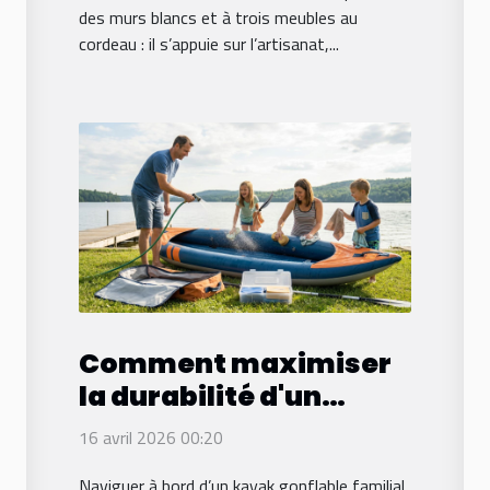
des murs blancs et à trois meubles au
cordeau : il s’appuie sur l’artisanat,...
Comment maximiser
la durabilité d'un
kayak gonflable
16 avril 2026 00:20
familial ?
Naviguer à bord d’un kayak gonflable familial