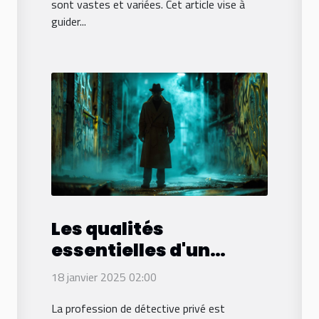
sont vastes et variées. Cet article vise à
guider...
Les qualités
essentielles d'un
détective privé pour
18 janvier 2025 02:00
garantir discrétion et
La profession de détective privé est
efficacité