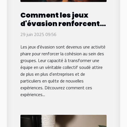
Comment les jeux
d'évasion renforcent
les liens d'équipe ?
29 juin 2025 09:56
Les jeux d'évasion sont devenus une activité
phare pour renforcer la cohésion au sein des
groupes. Leur capacité à transformer une
équipe en un véritable collectif soudé attire
de plus en plus d'entreprises et de
particuliers en quête de nouvelles
expériences. Découvrez comment ces
expériences...